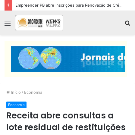
Empreender PB abre inscrições para Renovação de Crédito
Menu
P
p
Início
/
Economia
Economia
Receita abre consultas a
lote residual de restituições