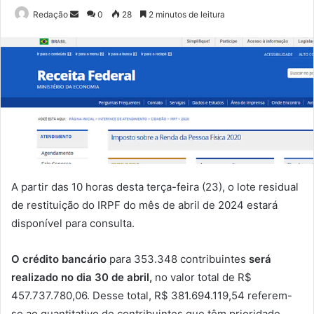
Mande
Redação
0
28
2 minutos de leitura
um
e-
mail
A partir das 10 horas desta terça-feira (23), o lote residual
de restituição do IRPF do mês de abril de 2024 estará
disponível para consulta.
O crédito bancário
para 353.348 contribuintes
será
realizado no dia 30 de abril,
no valor total de R$
457.737.780,06. Desse total, R$ 381.694.119,54 referem-
se ao quantitativo de contribuintes que têm prioridade,