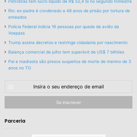
Petrobras tem lucro líquido de R$ 52,4 bi no segundo trimestre
Rio: ex-padre é condenado a 48 anos de prisão por tortura de
enteados
Polícia Federal indicia 16 pessoas por queda de avião da
Voepass
Trump assina decretos e restringe cidadania por nascimento
Balança comercial de julho tem superávit de US$ 7 bilhões
Pai e madrasta são presos suspeitos de morte de menino de 3
anos no TO
Insira
o
seu
endereço
de
email
Parceria