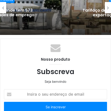
Tarifaço de Trump afeta 3,3% das
exportações brasileiras
Nosso produto
Subscreva
Seja benvindo
Insira
o
seu
endereço