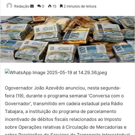
Mande
Redação
0
15
2 minutos de leitura
um
e-
mail
Ogovernador João Azevêdo anunciou, nesta segunda-
feira (19), durante o programa semanal ‘Conversa com o
Governador’, transmitido em cadeia estadual pela Rádio
Tabajara, a instituição do programa de parcelamento
incentivado de débitos fiscais relacionados ao Imposto
sobre Operações relativas à Circulação de Mercadorias e
sobre Prestações de Serviços de Transporte Interestadual