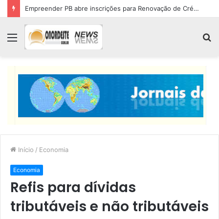
Empreender PB abre inscrições para Renovação de Crédito
Menu
P
p
Início
/
Economia
Economia
Refis para dívidas
tributáveis e não tributáveis