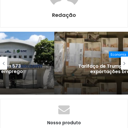
o
p
k
Redação
Economia
Tarifaço de Trump afeta 3,3% das
exportações brasileiras
Nosso produto