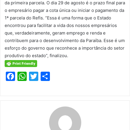
da primeira parcela. O dia 29 de agosto é o prazo final para
o empresário pagar a cota única ou iniciar o pagamento da
1ª parcela do Refis. “Essa é uma forma que o Estado
encontrou para facilitar a vida dos nossos empresários
que, verdadeiramente, geram emprego e renda e
contribuem para o desenvolvimento da Paraíba. Esse é um
esforço do governo que reconhece a importância do setor
produtivo do estado”, finalizou.
F
W
T
S
a
h
w
h
c
at
itt
ar
e
s
er
e
b
A
o
p