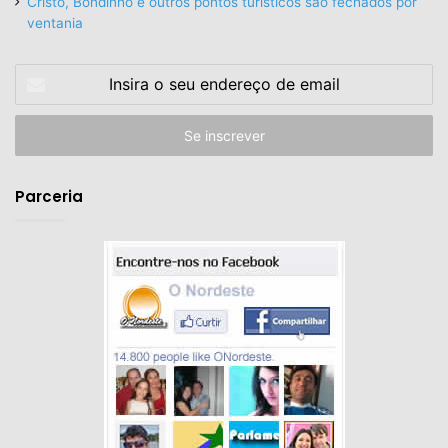
Cristo, Bondinho e outros pontos turísticos são fechados por
ventania
Insira
o
seu
endereço
de
email
Parceria