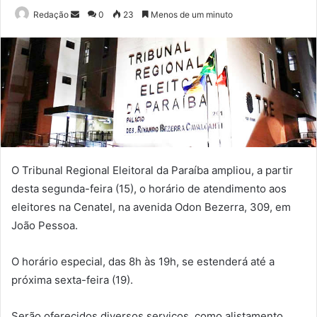
Mande
Redação
0
23
Menos de um minuto
um
e-
mail
O Tribunal Regional Eleitoral da Paraíba ampliou, a partir
desta segunda-feira (15), o horário de atendimento aos
eleitores na Cenatel, na avenida Odon Bezerra, 309, em
João Pessoa.
O horário especial, das 8h às 19h, se estenderá até a
próxima sexta-feira (19).
Serão oferecidos diversos serviços, como alistamento