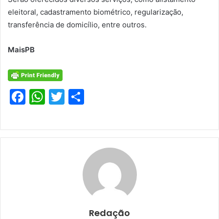
eleitoral, cadastramento biométrico, regularização,
transferência de domicílio, entre outros.
MaisPB
F
W
T
S
a
h
w
h
c
at
itt
ar
e
s
er
e
b
A
o
p
o
p
k
Redação