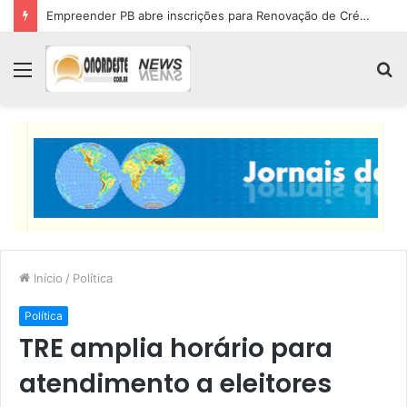
Empreender PB abre inscrições para Renovação de Crédito
Menu
P
p
Início
/
Política
Política
TRE amplia horário para
atendimento a eleitores