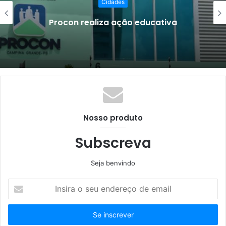
Expofeira começa deve gerar R$ 
milhões em negócios
Nosso produto
Subscreva
Seja benvindo
Insira
o
seu
endereço
de