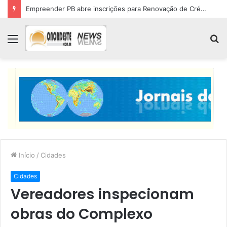
Empreender PB abre inscrições para Renovação de Crédito
Menu
P
p
Início
/
Cidades
Cidades
Vereadores inspecionam
obras do Complexo