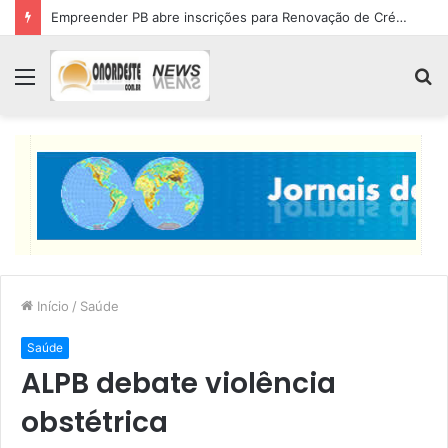
Empreender PB abre inscrições para Renovação de Crédito
Menu
P
p
Início
/
Saúde
Saúde
ALPB debate violência
obstétrica