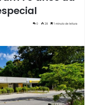
special
0
28
1 minuto de leitura