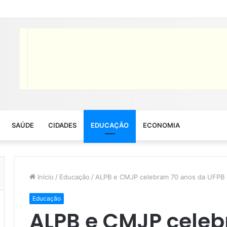
SAÚDE
CIDADES
EDUCAÇÃO
ECONOMIA
Início
/
Educação
/
ALPB e CMJP celebram 70 anos da UFPB 
Educação
ALPB e CMJP celeb