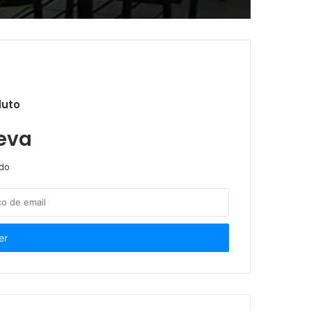
inscritos no Enem
duto
eva
ndo
urso EAD gratuito
Mais de 80% dos participantes do Programa de Controle do Tabagismo largam o vício