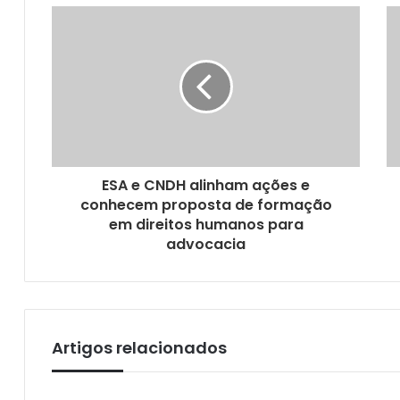
Câmara comemora os 70 anos da UFPB
Começa pagamento da sexta parcela do P
ESA e CNDH alinham ações e
conhecem proposta de formação
em direitos humanos para
advocacia
ALPB aprova projeto de prevenção à dependê
Artigos relacionados
Mestrado da UFCG abre seleção