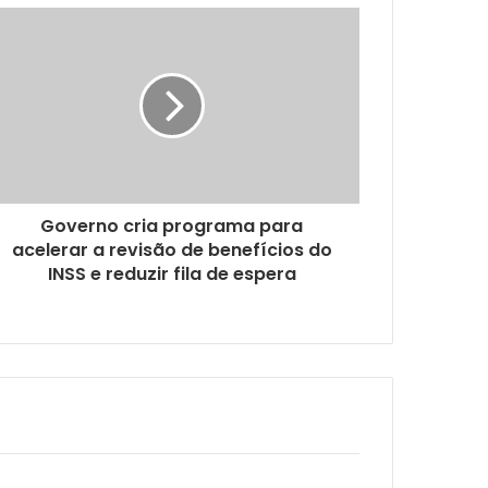
é-de-Meia:
Governo cria programa para
acelerar a revisão de benefícios do
INSS e reduzir fila de espera
ncia digital infantil nas escolas