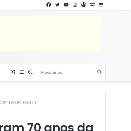
Facebook
Twitter
YouTube
Instagram
Entrar
Artigo
Barra
aleatório
Lateral
Artigo
Barra
Switch
Procurar
aleatório
Lateral
skin
por
com sessão especial
ram 70 anos da