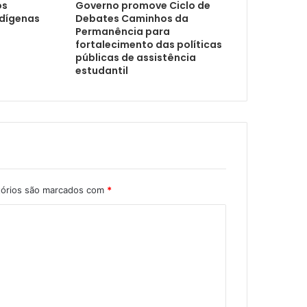
os
Governo promove Ciclo de
ndígenas
Debates Caminhos da
Permanência para
 da Universidade Federal da Paraíba
fortalecimento das políticas
públicas de assistência
estudantil
tórios são marcados com
*