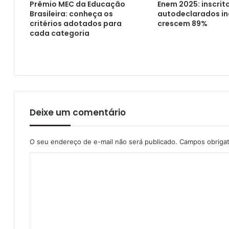
Prêmio MEC da Educação
Enem 2025: inscrit
Brasileira: conheça os
autodeclarados i
critérios adotados para
crescem 89%
Celebrados os 76 anos do curso de Direito
cada categoria
Deixe um comentário
O seu endereço de e-mail não será publicado.
Campos obriga