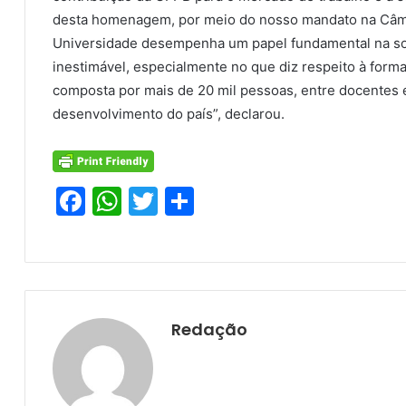
desta homenagem, por meio do nosso mandato na Câma
Universidade desempenha um papel fundamental na so
inestimável, especialmente no que diz respeito à form
composta por mais de 20 mil pessoas, entre docentes e 
desenvolvimento do país”, declarou.
F
W
T
S
a
h
w
h
c
at
itt
ar
e
s
er
e
b
A
Redação
o
p
o
p
k