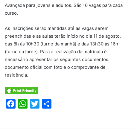
Avançada para jovens e adultos. São 16 vagas para cada
curso.
As inscrições serão mantidas até as vagas serem
preenchidas e as aulas terão início no dia 11 de agosto,
das 8h às 10h30 (turno da manhã) e das 13h30 às 16h
(turno da tarde). Para a realização da matrícula é
necessário apresentar os seguintes documentos:
documento oficial com foto e o comprovante de
residência.
F
W
T
S
a
h
w
h
c
at
itt
ar
e
s
er
e