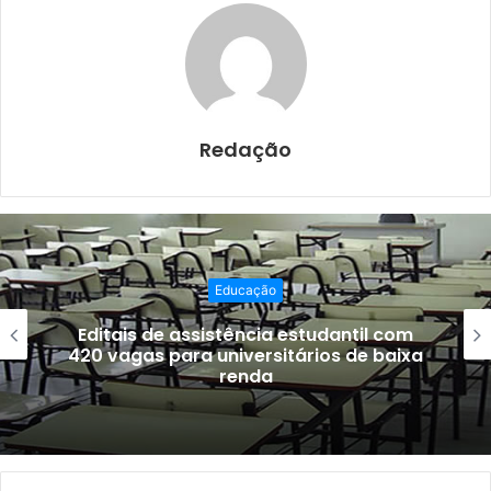
b
A
o
p
o
p
k
Redação
Educação
Editais de assistência estudantil com
420 vagas para universitários de baixa
renda