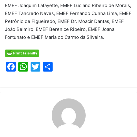
EMEF Joaquim Lafayette, EMEF Luciano Ribeiro de Morais,
EMEF Tancredo Neves, EMEF Fernando Cunha Lima, EMEF
Petrônio de Figueiredo, EMEF Dr. Moacir Dantas, EMEF
João Belmiro, EMEF Berenice Ribeiro, EMEF Joana
Fortunato e EMEF Maria do Carmo da Silveira.
F
W
T
S
a
h
w
h
c
at
itt
ar
e
s
er
e
b
A
o
p
o
p
k