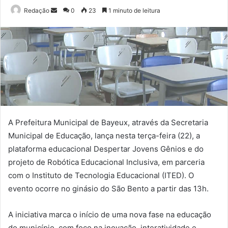
Mande
Redação
0
23
1 minuto de leitura
um
e-
mail
A Prefeitura Municipal de Bayeux, através da Secretaria
Municipal de Educação, lança nesta terça-feira (22), a
plataforma educacional Despertar Jovens Gênios e do
projeto de Robótica Educacional Inclusiva, em parceria
com o Instituto de Tecnologia Educacional (ITED). O
evento ocorre no ginásio do São Bento a partir das 13h.
A iniciativa marca o início de uma nova fase na educação
do município, com foco na inovação, interatividade e