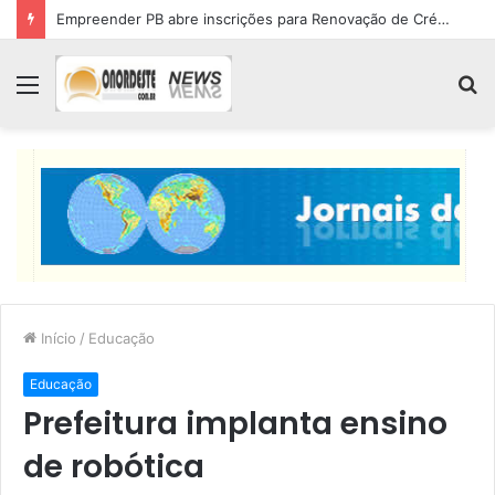
Empreender PB abre inscrições para Renovação de Crédito
Menu
P
p
Início
/
Educação
Educação
Prefeitura implanta ensino
de robótica