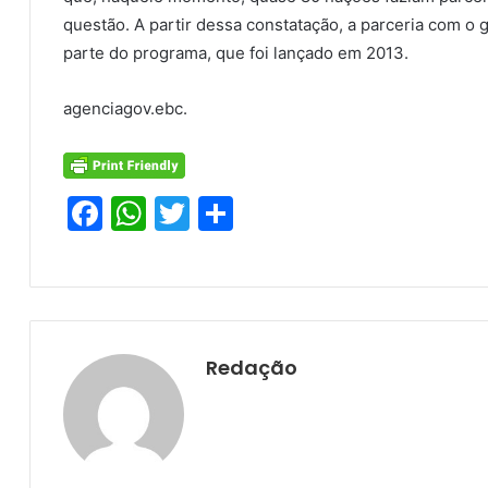
questão. A partir dessa constatação, a parceria com 
parte do programa, que foi lançado em 2013.
agenciagov.ebc.
F
W
T
S
a
h
w
h
c
at
itt
ar
e
s
er
e
b
A
Redação
o
p
o
p
k