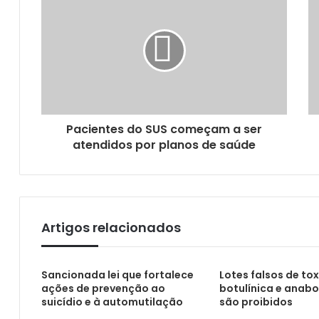
Paraíba inclui pessoas com TDL como pess
Hemocentro celebra o Dia Mundial do Doa
Pacientes do SUS começam a ser
atendidos por planos de saúde
Agevisa/PB orienta farmácias sobre escrit
Artigos relacionados
Central de Transplantes realiza progra
Sancionada lei que fortalece
Lotes falsos de to
ações de prevenção ao
botulínica e anabo
suicídio e à automutilação
são proibidos