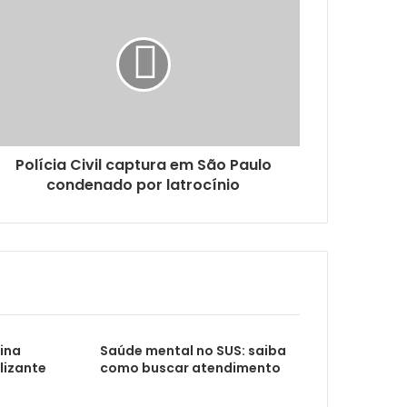
oas com deficiência
dor de Medula Óssea
Polícia Civil captura em São Paulo
condenado por latrocínio
uração de receitas
mação da Campanha Setembro Verde
xina
Saúde mental no SUS: saiba
lizante
como buscar atendimento