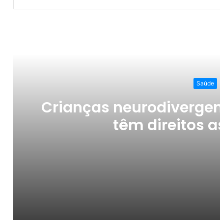
Ler o Pró
Saúde
Crianças neurodivergen
têm direitos 
Crianças neurodivergentes e mães atípica