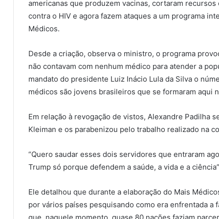
americanas que produzem vacinas, cortaram recursos
contra o HIV e agora fazem ataques a um programa in
Médicos.
Desde a criação, observa o ministro, o programa pro
não contavam com nenhum médico para atender a popul
mandato do presidente Luiz Inácio Lula da Silva o núm
médicos são jovens brasileiros que se formaram aqui n
Em relação à revogação de vistos, Alexandre Padilha s
Kleiman e os parabenizou pelo trabalho realizado na c
“Quero saudar esses dois servidores que entraram ago
Trump só porque defendem a saúde, a vida e a ciência”,
Ele detalhou que durante a elaboração do Mais Médicos
por vários países pesquisando como era enfrentada a fa
que, naquele momento, quase 80 nações faziam parcer