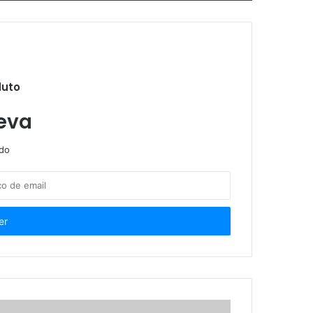
icos para crianças e adolescentes
duto
a animal
eva
ndo
e 570 atendimentos
33 novas unidades de saúde e 13 médicos pelo Programa Agora Tem Especialistas