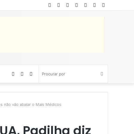
Facebook
Twitter
YouTube
Instagram
Entrar
Artigo
Barra
aleatório
Lateral
Artigo
Barra
Switch
Procurar
aleatório
Lateral
skin
por
s não vão abalar o Mais Médicos
UA, Padilha diz