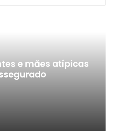
ximo
tes e mães atípicas
assegurado
s têm direitos assegurado