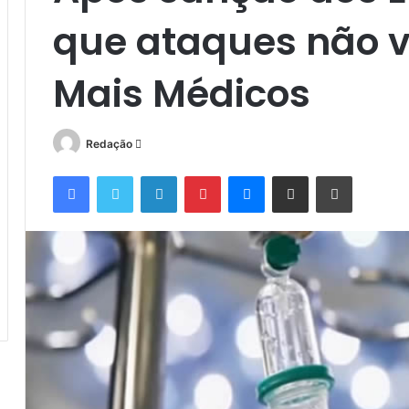
que ataques não v
Mais Médicos
Mande
Redação
um
Facebook
Twitter
Linkedin
Pinterest
Messenger
Compartilhar via e-mail
Imprimir
e-
mail