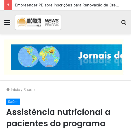
Empreender PB abre inscrições para Renovação de Crédito
Menu
P
p
Início
/
Saúde
Saúde
Assistência nutricional a
pacientes do programa