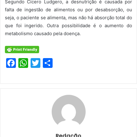
Segundo Cícero Ludgero, a desnutrição é causada por
falta de ingestão de alimentos ou por desabsorção, ou
seja, o paciente se alimenta, mas não há absorção total do
que foi ingerido. Outra possibilidade é o aumento do
metabolismo causado pela doença.
F
W
T
S
a
h
w
h
c
at
itt
ar
e
s
er
e
b
A
o
p
o
p
k
Redação