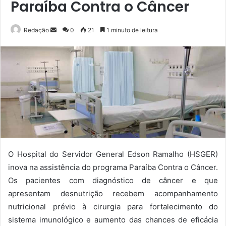
Paraíba Contra o Câncer
Mande
Redação
0
21
1 minuto de leitura
um
e-
mail
O Hospital do Servidor General Edson Ramalho (HSGER)
inova na assistência do programa Paraíba Contra o Câncer.
Os pacientes com diagnóstico de câncer e que
apresentam desnutrição recebem acompanhamento
nutricional prévio à cirurgia para fortalecimento do
sistema imunológico e aumento das chances de eficácia