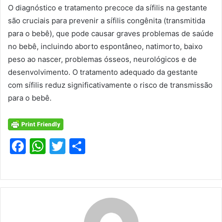
O diagnóstico e tratamento precoce da sífilis na gestante
são cruciais para prevenir a sífilis congênita (transmitida
para o bebê), que pode causar graves problemas de saúde
no bebê, incluindo aborto espontâneo, natimorto, baixo
peso ao nascer, problemas ósseos, neurológicos e de
desenvolvimento. O tratamento adequado da gestante
com sífilis reduz significativamente o risco de transmissão
para o bebê.
F
W
T
S
a
h
w
h
c
at
itt
ar
e
s
er
e
b
A