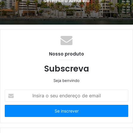
preparativos para o desfile cívico
Nosso produto
Subscreva
Seja benvindo
Insira
o
seu
endereço
de
email