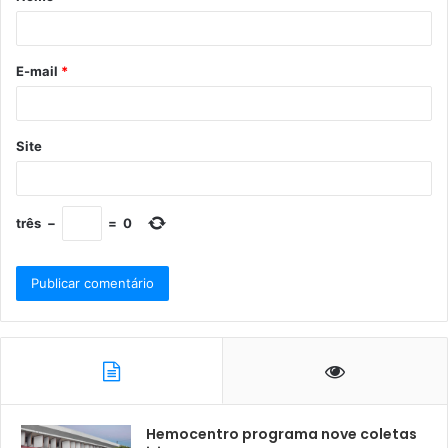
E-mail
*
Site
três
−
=
0
Hemocentro programa nove coletas