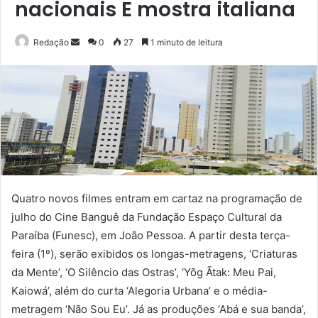
nacionais E mostra italiana
Mande
Redação
0
27
1 minuto de leitura
um
e-
mail
Quatro novos filmes entram em cartaz na programação de
julho do Cine Banguê da Fundação Espaço Cultural da
Paraíba (Funesc), em João Pessoa. A partir desta terça-
feira (1º), serão exibidos os longas-metragens, ‘Criaturas
da Mente’, ‘O Silêncio das Ostras’, ‘Yõg Ãtak: Meu Pai,
Kaiowá’, além do curta ‘Alegoria Urbana’ e o média-
metragem ‘Não Sou Eu’. Já as produções ‘Abá e sua banda’,