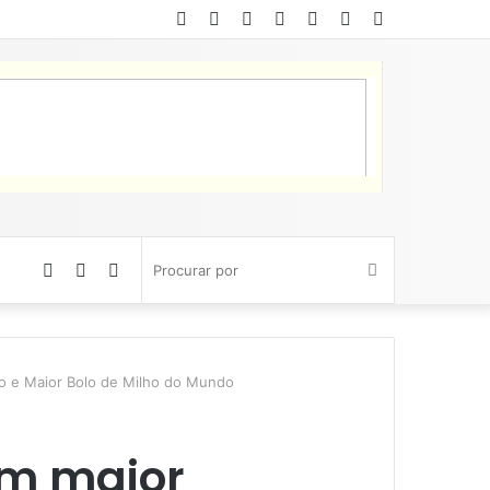
Facebook
Twitter
YouTube
Instagram
Entrar
Artigo
Barra
aleatório
Lateral
Artigo
Barra
Switch
Procurar
aleatório
Lateral
skin
por
o e Maior Bolo de Milho do Mundo
om maior