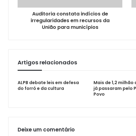
Auditoria constata indícios de
irregularidades em recursos da
União para municípios
Salão do Artesanato Paraibano chega ao 
Artigos relacionados
ALPB debate leis em defesa
Mais de 1,2 milhão
do forró e da cultura
já passaram pelo 
Povo
Kits para a Corrida da Fogueira serão ent
Deixe um comentário