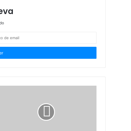
Sete de Setembro: Fanfarra Treze de Julho da Prefeitura está ultimando preparativos para o desfile cívico
eva
ndo
xecutadas
Vereadores pedem ao Banco do Brasil e à Caixa instalação de centros culturais
Funesc seleciona 17 propostas artísticas para compor programação do Agosto das Letras 2025