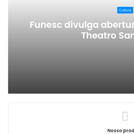
Cultura
Funesc divulga abertu
Theatro Sa
Funesc divulga abertura de pautas para o
Campina Grande inicia atividades do Set
Nosso pro