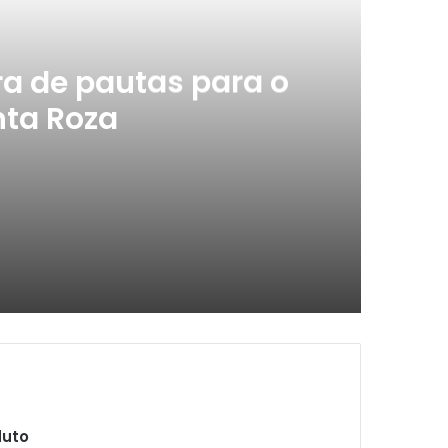
ra de pautas para o
nta Roza
 Theatro Santa Roza
embro Amarelo
duto