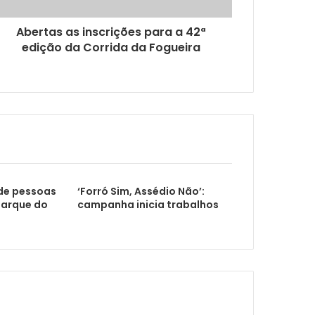
Programação de julho do Cine Banguê tem estreias nacionais E mostra italiana
Abertas as inscrições para a 42ª
edição da Corrida da Fogueira
fim
11 dias de programação cultural ininterruptos dentro d’O Maior São João do Mundo
 de pessoas
‘Forró Sim, Assédio Não’:
Parque do
campanha inicia trabalhos
regues