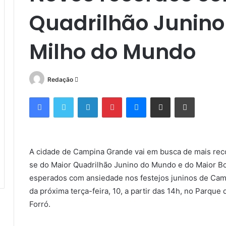
Quadrilhão Junino 
Milho do Mundo
Mande
Redação
um
Facebook
Twitter
Linkedin
Pinterest
Messenger
Compartilhar via e-mail
Imprimir
e-
mail
A cidade de Campina Grande vai em busca de mais rec
se do Maior Quadrilhão Junino do Mundo e do Maior Bo
esperados com ansiedade nos festejos juninos de Campi
da próxima terça-feira, 10, a partir das 14h, no Parqu
Forró.