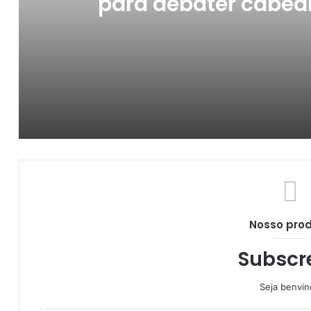
para debater cabea
danific
Procon realiza ação educativa
Nosso pro
Expofeira começa deve gerar R$ 50 milhõ
Subscr
Seja benvi