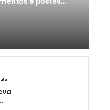
mentos e postes
ados
Energisa participa de Audiência Pública para debater cabeamentos e postes danificados
duto
es em negócios
eva
ndo