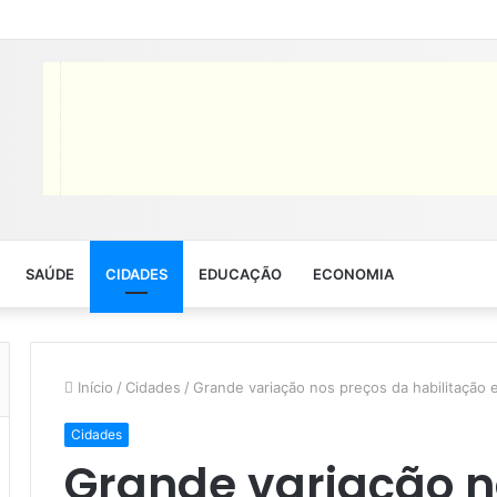
SAÚDE
CIDADES
EDUCAÇÃO
ECONOMIA
Início
/
Cidades
/
Grande variação nos preços da habilitação
Cidades
Grande variação n