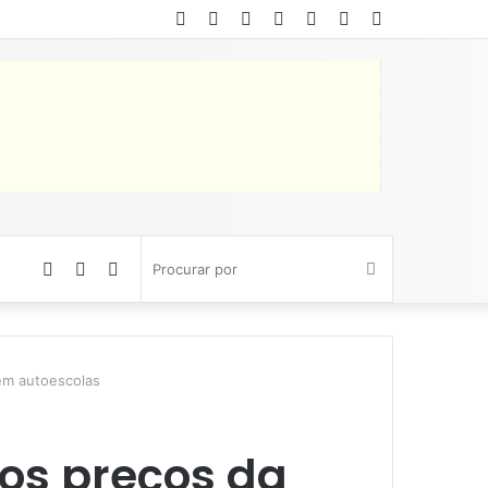
Facebook
Twitter
YouTube
Instagram
Entrar
Artigo
Barra
aleatório
Lateral
Artigo
Barra
Switch
Procurar
aleatório
Lateral
skin
por
 em autoescolas
os preços da