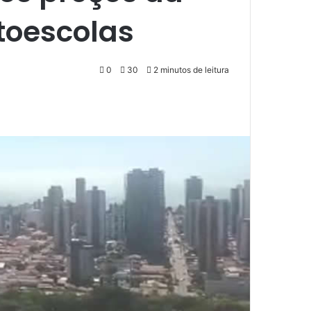
toescolas
0
30
2 minutos de leitura