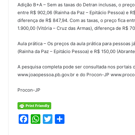
Adição B+A – Sem as taxas do Detran inclusas, o preço 
entre R$ 902,06 (Rainha da Paz – Epitácio Pessoa) e R
diferença de R$ 847,94. Com as taxas, o preço fica ent
1.900,00 (Vitória – Cruz das Armas), diferença de R$ 70
Aula prática – Os preços da aula prática para pessoas j
(Rainha da Paz – Epitácio Pessoa) e R$ 150,00 (Abrant
A pesquisa completa pode ser consultada nos portais 
www.joaopessoa.pb.gov.br e do Procon-JP www.proco
Procon-JP
F
W
T
S
a
h
w
h