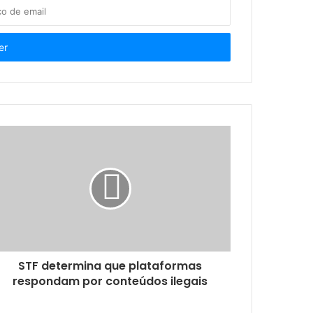
reze
onscientizar sobre o Alzheimer
nida Floriano Peixoto
 Shopping
STF determina que plataformas
respondam por conteúdos ilegais