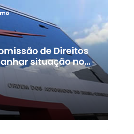
ximo
omissão de Direitos
nhar situação no
aneiro
OAB Nacional aciona Comissão de Direitos Humanos para acompanhar situação no Rio de Janeiro
CFOAB e Sebrae anunciam parceria para apoiar jovens advogados empreendedores