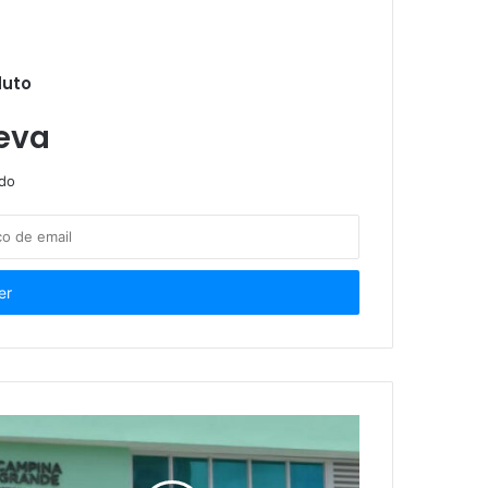
duto
Página Inicial Notícias Homenagem no STF reforça… Homenagem no STF reforça compromisso da advocacia com os direitos humanos, afirma Beto Simonetti
eva
ndo
a pessoas com deficiência
a com Deficiência
Benefício criado por lei complementar pode ser revogado por lei ordinária, decide STF