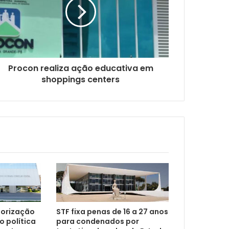
lher INSS sobre desconto
Procon realiza ação educativa em
shoppings centers
rma que dispensa advogado
Ouvidorias da Mulher fortalece rede nacional e ampliar proteção às advogadas
iorização
STF fixa penas de 16 a 27 anos
ia brasileira
 política
para condenados por