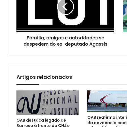
STF vai definir se empregador tem de reco
Família, amigos e autoridades se
despedem do ex-deputado Agassis
OAB aprova proposição de ADI contra no
Artigos relacionados
OAB reafirma inter
OAB destaca legado de
OAB lança manifesto em defesa da soberan
da advocacia como
Barroso à frente do CNJ e