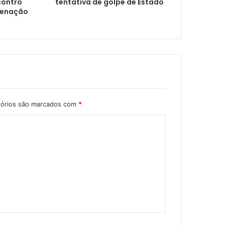
ncontro
tentativa de golpe de Estado
denação
tórios são marcados com
*