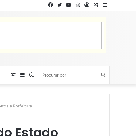
Facebook
Twitter
YouTube
Instagram
Entrar
Artigo
Barra
aleatório
Lateral
Artigo
Barra
Switch
Procurar
aleatório
Lateral
skin
por
ntra a Prefeitura
 do Estado