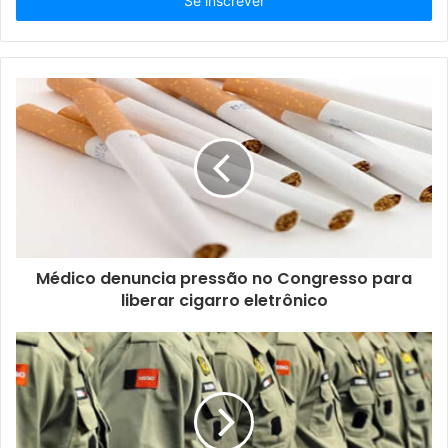
endereço
de
email
Médico denuncia pressão no Congresso para
liberar cigarro eletrônico