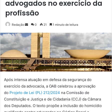
advogados no exercício da
profissão
Mande
Redação
0
21
1 minuto de leitura
um
e-
mail
Após intensa atuação em defesa da segurança do
exercício da advocacia, a OAB celebrou a aprovação
do
Projeto de Lei (PL) 212/2024
na Comissão de
Constituição e Justiça e de Cidadania (CCJ) da Câmara
dos Deputados. O texto propõe a inclusão do homicídio