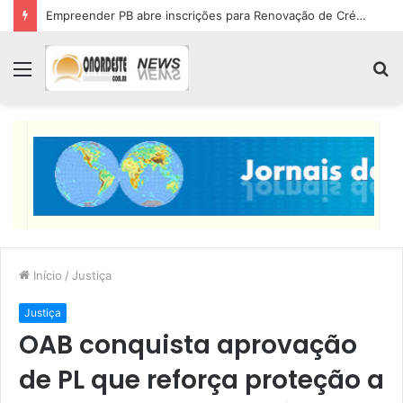
Empreender PB abre inscrições para Renovação de Crédito
Menu
P
p
Início
/
Justiça
Justiça
OAB conquista aprovação
de PL que reforça proteção a