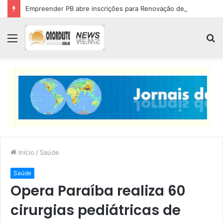
Empreender PB abre inscrições para Renovação de Crédito
Menu
P
p
Início
/
Saúde
Saúde
Opera Paraíba realiza 60
cirurgias pediátricas de