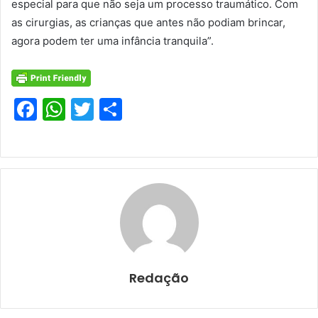
especial para que não seja um processo traumático. Com
as cirurgias, as crianças que antes não podiam brincar,
agora podem ter uma infância tranquila”.
F
W
T
S
a
h
w
h
c
at
itt
ar
e
s
er
e
b
A
o
p
o
p
k
Redação