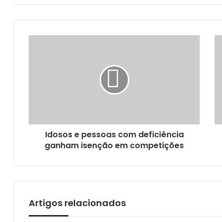
email
Paraíba inclui pessoas com TDL como pess
Hemocentro celebra o Dia Mundial do Doa
Idosos e pessoas com deficiência
ganham isenção em competições
Agevisa/PB orienta farmácias sobre escrit
Artigos relacionados