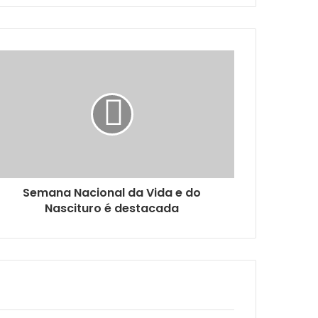
33 novas unidades de saúde e 13 médicos pelo Programa Agora Tem Especialistas
oas com deficiência
dor de Medula Óssea
Semana Nacional da Vida e do
Nascituro é destacada
uração de receitas