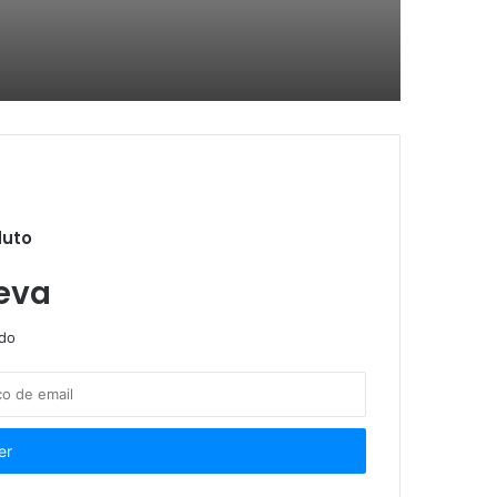
s têm direitos assegurado
icos para crianças e adolescentes
duto
a animal
eva
ndo
e 570 atendimentos