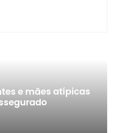
ximo
tes e mães atípicas
assegurado