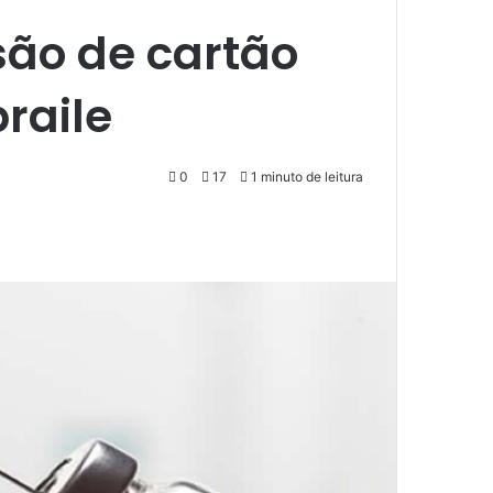
são de cartão
raile
0
17
1 minuto de leitura