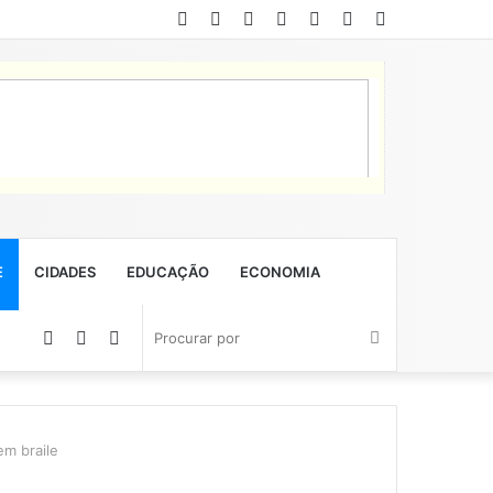
Facebook
Twitter
YouTube
Instagram
Entrar
Artigo
Barra
aleatório
Lateral
E
CIDADES
EDUCAÇÃO
ECONOMIA
Artigo
Barra
Switch
Procurar
aleatório
Lateral
skin
por
em braile