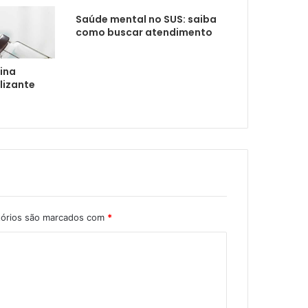
mação da Campanha Setembro Verde
Saúde mental no SUS: saiba
como buscar atendimento
xina
oxo
lizante
tórios são marcados com
*