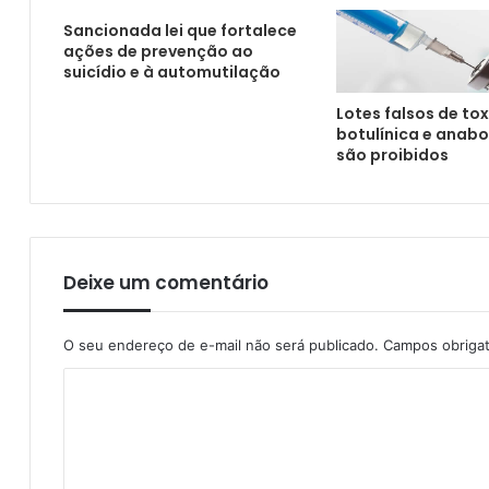
Central de Transplantes realiza progra
Sancionada lei que fortalece
ações de prevenção ao
suicídio e à automutilação
Lotes falsos de to
Lula sanciona lei que institui o Novembro R
botulínica e anabo
são proibidos
Deixe um comentário
O seu endereço de e-mail não será publicado.
Campos obriga