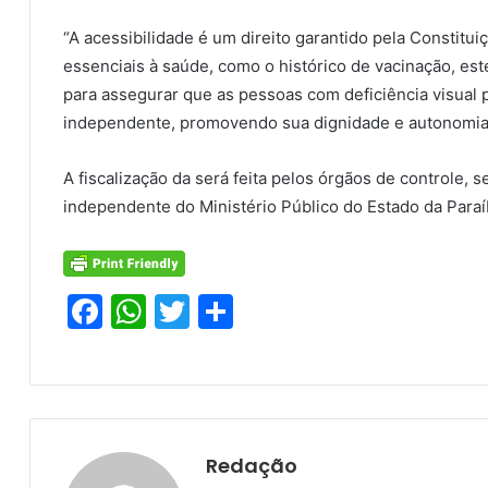
“A acessibilidade é um direito garantido pela Constitui
essenciais à saúde, como o histórico de vacinação, est
para assegurar que as pessoas com deficiência visual
independente, promovendo sua dignidade e autonomia
A fiscalização da será feita pelos órgãos de controle, 
independente do Ministério Público do Estado da Paraí
F
W
T
S
a
h
w
h
c
at
itt
ar
e
s
er
e
b
A
Redação
o
p