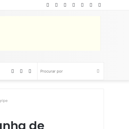
Facebook
Twitter
YouTube
Instagram
Entrar
Artigo
Barra
aleatório
Lateral
Artigo
Barra
Switch
Procurar
aleatório
Lateral
skin
por
gripe
anha de