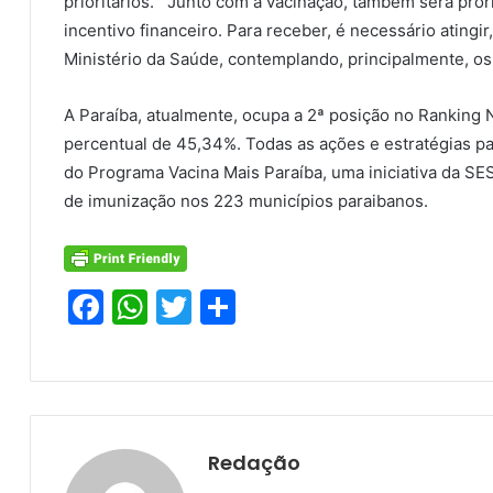
prioritários. “Junto com a vacinação, também será pror
incentivo financeiro. Para receber, é necessário atingi
Ministério da Saúde, contemplando, principalmente, os 
A Paraíba, atualmente, ocupa a 2ª posição no Ranking 
percentual de 45,34%. Todas as ações e estratégias pa
do Programa Vacina Mais Paraíba, uma iniciativa da SES
de imunização nos 223 municípios paraibanos.
F
W
T
S
a
h
w
h
c
at
itt
ar
e
s
er
e
b
A
Redação
o
p