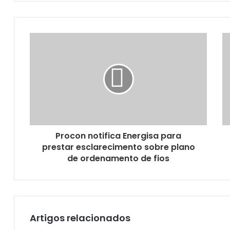
Paraíba inclui pessoas com TDL como pess
Hemocentro celebra o Dia Mundial do Doa
Procon notifica Energisa para
prestar esclarecimento sobre plano
de ordenamento de fios
Agevisa/PB orienta farmácias sobre escrit
Artigos relacionados