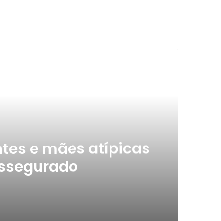
ximo
tes e mães atípicas
assegurado