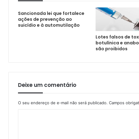
Central de Transplantes realiza progra
Sancionada lei que fortalece
ações de prevenção ao
suicídio e à automutilação
Lula sanciona lei que institui o Novembro R
Lotes falsos de to
botulínica e anabo
são proibidos
Deixe um comentário
O seu endereço de e-mail não será publicado.
Campos obriga