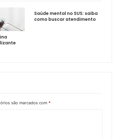
mação da Campanha Setembro Verde
Saúde mental no SUS: saiba
como buscar atendimento
oxo
xina
lizante
tórios são marcados com
*