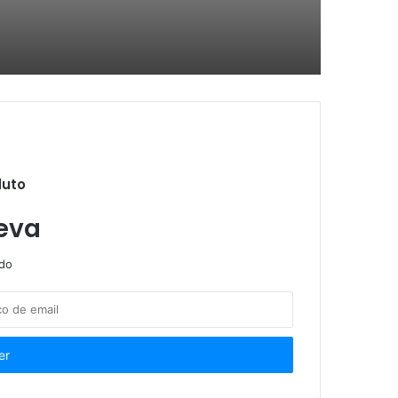
s têm direitos assegurado
icos para crianças e adolescentes
duto
a animal
eva
ndo
e 570 atendimentos