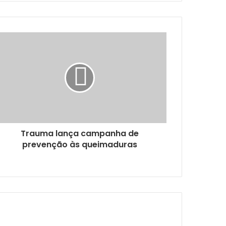
33 novas unidades de saúde e 13 médicos pelo Programa Agora Tem Especialistas
oas com deficiência
dor de Medula Óssea
Trauma lança campanha de
prevenção às queimaduras
uração de receitas