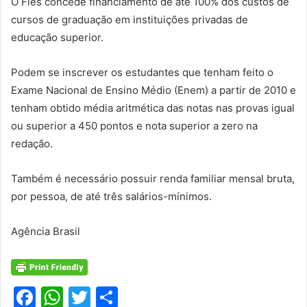
O Fies concede financiamento de até 100% dos custos de
cursos de graduação em instituições privadas de
educação superior.
Podem se inscrever os estudantes que tenham feito o
Exame Nacional de Ensino Médio (Enem) a partir de 2010 e
tenham obtido média aritmética das notas nas provas igual
ou superior a 450 pontos e nota superior a zero na
redação.
Também é necessário possuir renda familiar mensal bruta,
por pessoa, de até três salários-mínimos.
Agência Brasil
F
W
T
S