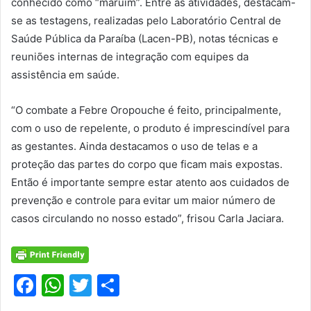
conhecido como “maruim”. Entre as atividades, destacam-
se as testagens, realizadas pelo Laboratório Central de
Saúde Pública da Paraíba (Lacen-PB), notas técnicas e
reuniões internas de integração com equipes da
assistência em saúde.
“O combate a Febre Oropouche é feito, principalmente,
com o uso de repelente, o produto é imprescindível para
as gestantes. Ainda destacamos o uso de telas e a
proteção das partes do corpo que ficam mais expostas.
Então é importante sempre estar atento aos cuidados de
prevenção e controle para evitar um maior número de
casos circulando no nosso estado”, frisou Carla Jaciara.
F
W
T
S
a
h
w
h