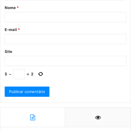
Nome
*
E-mail
*
Site
5
−
=
2