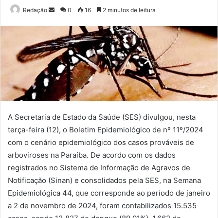
Mande
Redação
0
16
2 minutos de leitura
um
e-
mail
A Secretaria de Estado da Saúde (SES) divulgou, nesta
terça-feira (12), o Boletim Epidemiológico de nº 11º/2024
com o cenário epidemiológico dos casos prováveis de
arboviroses na Paraíba. De acordo com os dados
registrados no Sistema de Informação de Agravos de
Notificação (Sinan) e consolidados pela SES, na Semana
Epidemiológica 44, que corresponde ao período de janeiro
a 2 de novembro de 2024, foram contabilizados 15.535