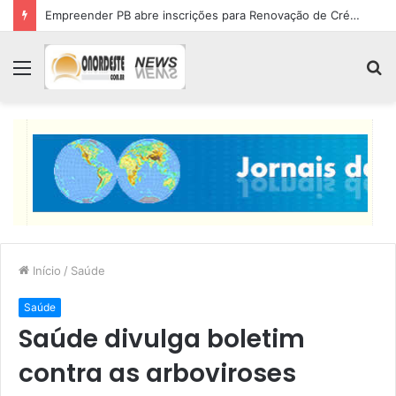
Empreender PB abre inscrições para Renovação de Crédito
Menu
P
p
Início
/
Saúde
Saúde
Saúde divulga boletim
contra as arboviroses