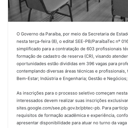
O Governo da Paraíba, por meio da Secretaria de Estad
nesta terça-feira (8), o edital SEE-PB/ParaíbaTec nº 0
simplificado para a contratação de 603 profissionais té
formação de cadastro de reserva (CR), visando atende
oportunidades estão divididas em 396 vagas para prof
contemplando diversas áreas técnicas e profissionais,
Bem-Estar; Indústria e Engenharia; Gestão e Negócios;
As inscrições para o processo seletivo começam nesta t
interessados devem realizar suas inscrições exclusiva
sites.google.com/see.pb.gov.br/pbtec-pb. Para partici
requisitos de formação acadêmica e experiência, confo
apresentar disponibilidade para atuar no turno da vaga