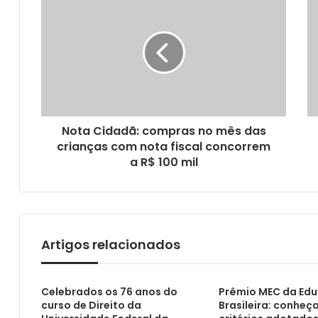
Câmara comemora os 70 anos da UFPB
Nota Cidadã: compras no mês das
crianças com nota fiscal concorrem
a R$ 100 mil
Começa pagamento da sexta parcela do P
Artigos relacionados
ALPB aprova projeto de prevenção à dependê
Celebrados os 76 anos do
Prêmio MEC da Ed
curso de Direito da
Brasileira: conheç