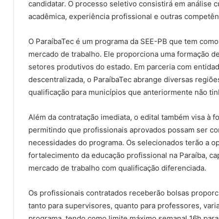
candidatar. O processo seletivo consistirá em análise 
acadêmica, experiência profissional e outras competên
O ParaíbaTec é um programa da SEE-PB que tem como ob
mercado de trabalho. Ele proporciona uma formação d
setores produtivos do estado. Em parceria com entida
descentralizada, o ParaíbaTec abrange diversas regiõ
qualificação para municípios que anteriormente não ti
Além da contratação imediata, o edital também visa à 
permitindo que profissionais aprovados possam ser c
necessidades do programa. Os selecionados terão a op
fortalecimento da educação profissional na Paraíba, c
mercado de trabalho com qualificação diferenciada.
Os profissionais contratados receberão bolsas proporci
tanto para supervisores, quanto para professores, vari
programa, tendo como limite máximo semanal 16h para 