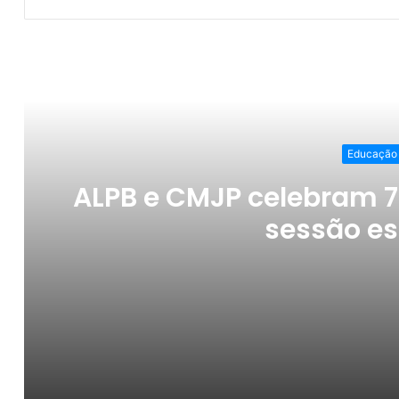
Ler o Pró
Educação
ALPB e CMJP celebram 
sessão es
ALPB e CMJP celebram 70 anos da UFPB co