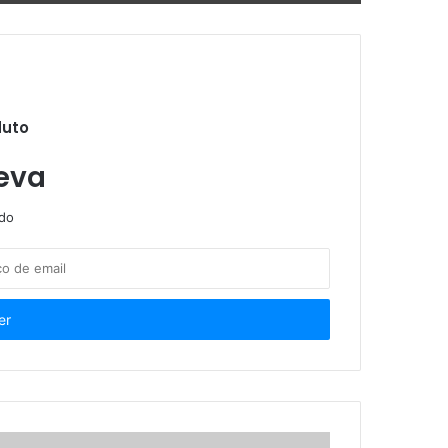
Editais de assistência estudantil com 420 vagas para universitários de baixa renda
duto
inscritos no Enem
eva
ndo
urso EAD gratuito