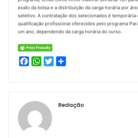
exato da bolsa e a distribuição da carga horária por ár
seletivo. A contratação dos selecionados é temporária 
qualificação profissional oferecidos pelo programa Pa
um ano, dependendo da carga horária do curso.
F
W
T
S
a
h
w
h
c
at
itt
ar
e
s
er
e
b
A
Redação
o
p
o
p
k