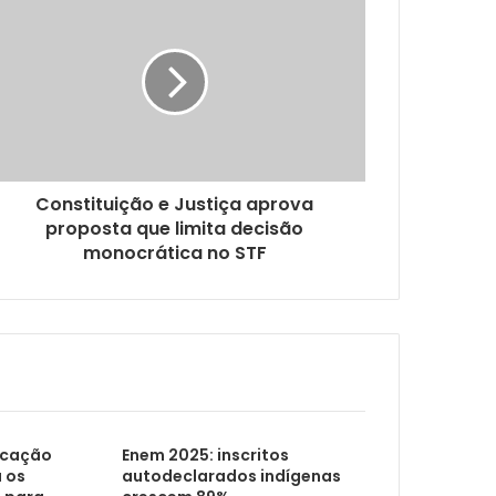
Mais de 80% dos participantes do Programa de Controle do Tabagismo largam o vício
Constituição e Justiça aprova
proposta que limita decisão
monocrática no STF
é-de-Meia:
ncia digital infantil nas escolas
ucação
Enem 2025: inscritos
a os
autodeclarados indígenas