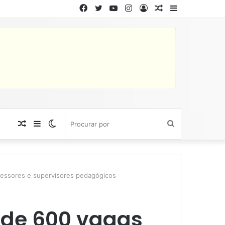
Facebook
Twitter
YouTube
Instagram
Entrar
Artigo
Barra
aleatório
Lateral
Artigo
Barra
Switch
Procurar
aleatório
Lateral
skin
por
fessores e supervisores pedagógicos
 de 600 vagas