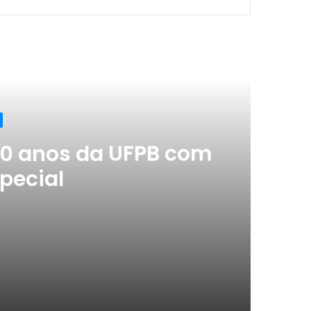
ximo
70 anos da UFPB com
pecial
m sessão especial