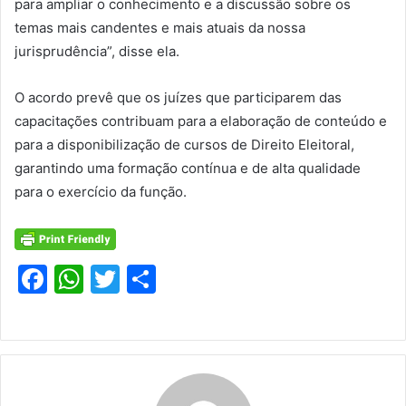
para ampliar o conhecimento e a discussão sobre os
temas mais candentes e mais atuais da nossa
jurisprudência”, disse ela.
O acordo prevê que os juízes que participarem das
capacitações contribuam para a elaboração de conteúdo e
para a disponibilização de cursos de Direito Eleitoral,
garantindo uma formação contínua e de alta qualidade
para o exercício da função.
F
W
T
S
a
h
w
h
c
at
itt
ar
e
s
er
e
b
A