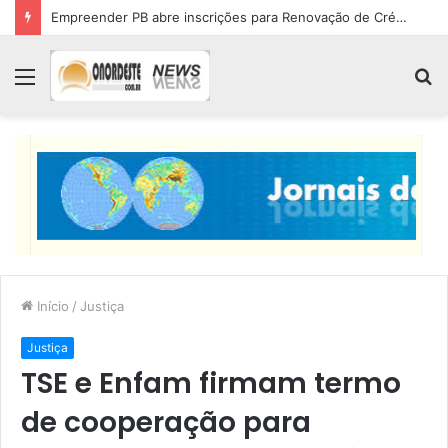
Empreender PB abre inscrições para Renovação de Crédito
Menu
P
p
Início
/
Justiça
Justiça
TSE e Enfam firmam termo
de cooperação para