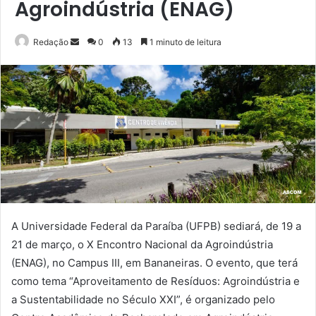
Agroindústria (ENAG)
Mande
Redação
0
13
1 minuto de leitura
um
e-
mail
A Universidade Federal da Paraíba (UFPB) sediará, de 19 a
21 de março, o X Encontro Nacional da Agroindústria
(ENAG), no Campus III, em Bananeiras. O evento, que terá
como tema “Aproveitamento de Resíduos: Agroindústria e
a Sustentabilidade no Século XXI”, é organizado pelo