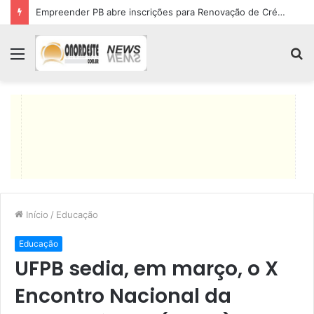
Lucas Ribeiro inspeciona obras da última etapa do Centro de Convenções
Menu
P
p
Início
/
Educação
Educação
UFPB sedia, em março, o X
Encontro Nacional da