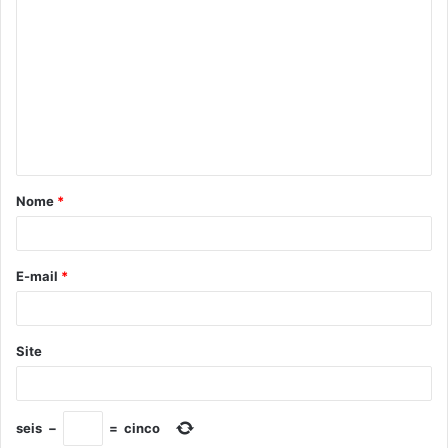
Nome
*
E-mail
*
Site
seis
−
=
cinco