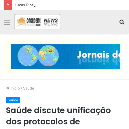
Lucas Ribeiro inspeciona obras da última etapa do Centro de Convenções
Menu
P
p
Início
/
Saúde
Saúde
Saúde discute unificação
dos protocolos de