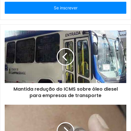
seu
endereço
de
email
Mantida redução do ICMS sobre óleo diesel
para empresas de transporte